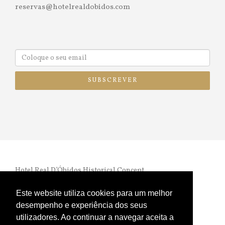
reservas@hotelrealdobidos.com
SUBSCREVER
Hotel Real D’Óbidos Historical Concept
Termos e Condições
|
Política de Privacidade e Cookies
RNET nº 972 |
Livro de Reclamações Online
Este website utiliza cookies para um melhor
desempenho e experiência dos seus
utilizadores. Ao continuar a navegar aceita a