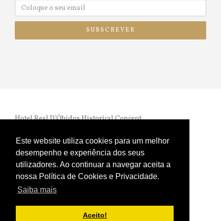
SUBSCREVER
Hotel Real D’Óbidos Historical Concept
Termos e Condições
|
Política de Privacidade e Cookies
RNET nº 972 |
Livro de Reclamações Online
Este website utiliza cookies para um melhor
desempenho e experiência dos seus
utilizadores. Ao continuar a navegar aceita a
nossa Política de Cookies e Privacidade.
Saiba mais
Copyright © 2024 HRO. All Rights Reserved
Aceito!
Developed by Optimizing Concepts